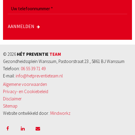
AANMELDEN
© 2026
HÉT PREVENTIE
TEAM
Gezondheidssplein Wanssum, Pastoorstraat 23 , 5861 BJ Wanssum
Telefoon:
06 55 39 71 49
E-mail:
info@hetpreventieteam.nl
Algemene voorwaarden
Privacy- en Cookiebeleid
Disclaimer
Sitemap
Website ontwikkeld door:
Mindworkz