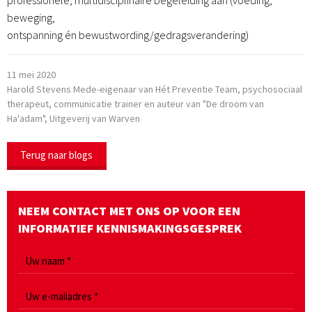
professionele, multidisciplinaire begeleiding aan (voeding,
beweging,
ontspanning én bewustwording/gedragsverandering)
11 mei 2020
Harold Stevens Mede-eigenaar van Hét Preventie Team, psychosociaal
therapeut, communicatie trainer en auteur van "De droom van
Ha'adam", Uitgeverij van Warven
Terug naar blogs
NEEM CONTACT MET ONS OP VOOR EEN
INFORMATIEF KENNISMAKINGSGESPREK